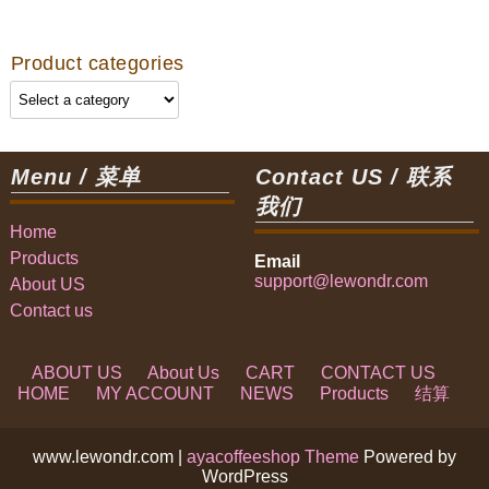
Product categories
Menu / 菜单
Contact US / 联系
我们
Home
Products
Email
support@lewondr.com
About US
Contact us
ABOUT US
About Us
CART
CONTACT US
HOME
MY ACCOUNT
NEWS
Products
结算
www.lewondr.com |
ayacoffeeshop Theme
Powered by
WordPress