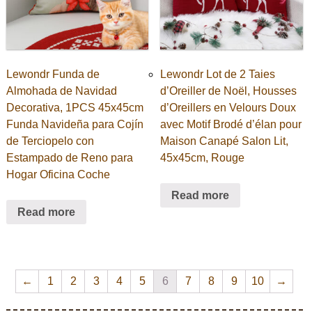
Lewondr Funda de
Lewondr Lot de 2 Taies
Almohada de Navidad
d’Oreiller de Noël, Housses
Decorativa, 1PCS 45x45cm
d’Oreillers en Velours Doux
Funda Navideña para Cojín
avec Motif Brodé d’élan pour
de Terciopelo con
Maison Canapé Salon Lit,
Estampado de Reno para
45x45cm, Rouge
Hogar Oficina Coche
Read more
Read more
←
1
2
3
4
5
6
7
8
9
10
→