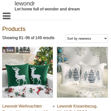
Skip
lewondr
to
Let home full of wonder and dream
content
Home
Products
Products
Showing 81–96 of 149 results
About US
Contact us
Lewondr Weihnachten
Lewondr Kissenbezug,