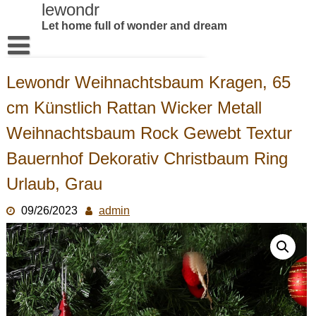
Skip
lewondr
to
Let home full of wonder and dream
content
Home
Lewondr Weihnachtsbaum Kragen, 65
Products
cm Künstlich Rattan Wicker Metall
About US
Weihnachtsbaum Rock Gewebt Textur
Contact us
Bauernhof Dekorativ Christbaum Ring
Urlaub, Grau
09/26/2023
admin