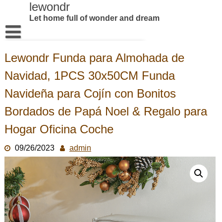
Skip
lewondr
to
Let home full of wonder and dream
content
Home
Lewondr Funda para Almohada de
Products
Navidad, 1PCS 30x50CM Funda
About US
Navideña para Cojín con Bonitos
Contact us
Bordados de Papá Noel & Regalo para
Hogar Oficina Coche
09/26/2023
admin