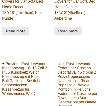
Covers for Car Sofa Bed
Covers for Car Sofa Bed
Home Decor,
Home Decor,
18″x18″(45x45cm), Pinkish
18″x18″(45x45cm),
Purple
Aubergine
Read more
Read more
Post
Previous Post: Lewondr
Next Post: Lewondr
navigation
Kissenbezug, 18×18 Zoll 2
Federa per Cuscino
PCS Kunstpelz Weich
Decorativa, 45x45cm 2
Kissenbezug mit Plüsch
Pezzi Copricuscino
Ball Pailletten Bestickt
Natalizio con Ricamo
Schneeflocken
Pupazzo di Neve e
Kissenbezug für
Pompon in Peluche
Wohnzimmer, Weiß
Fodera per Cuscino per
Divano Letto Auto
Decorazioni per Natale,