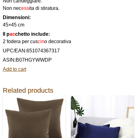
Non candeggiare.
Non nec
ess
ita di stiratura.
Dimensioni:
45×45 cm
Il p
ac
chetto include:
2 fodera per cus
cin
o decorativa
UPC/EAN:651074367317
ASIN:B07HGYWWDP
Add to cart
Related products