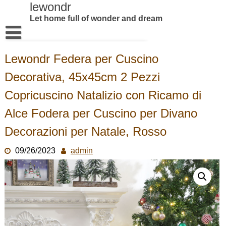
Skip
lewondr
to
Let home full of wonder and dream
content
Home
Lewondr Federa per Cuscino
Products
Decorativa, 45x45cm 2 Pezzi
About US
Copricuscino Natalizio con Ricamo di
Contact us
Alce Fodera per Cuscino per Divano
Decorazioni per Natale, Rosso
09/26/2023
admin