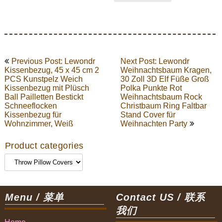
Post
Previous Post: Lewondr
Next Post: Lewondr
navigation
Kissenbezug, 45 x 45 cm 2
Weihnachtsbaum Kragen,
PCS Kunstpelz Weich
30 Zoll 3D Elf Füße Groß
Kissenbezug mit Plüsch
Polka Punkte Rot
Ball Pailletten Bestickt
Weihnachtsbaum Rock
Schneeflocken
Christbaum Ring Faltbar
Kissenbezug für
Stand Cover für
Wohnzimmer, Weiß
Weihnachten Party
Product categories
Menu / 菜单
Contact US / 联系
我们