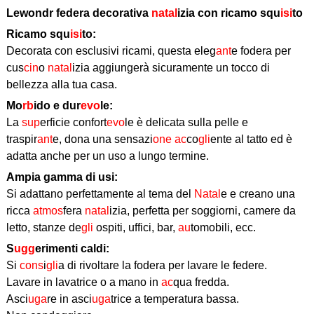
Lewondr federa decorativa
natal
izia con ricamo squ
isi
to
Ricamo squ
isi
to:
Decorata con esclusivi ricami, questa eleg
ant
e fodera per
cus
cin
o
natal
izia aggiungerà sicuramente un tocco di
bellezza alla tua casa.
Mo
rb
ido e dur
evo
le:
La
sup
erficie confort
evo
le è delicata sulla pelle e
traspir
ant
e, dona una sensazi
one
ac
co
gli
ente al tatto ed è
adatta anche per un uso a lungo termine.
Ampia gamma di usi:
Si adattano perfettamente al tema del
Natal
e e creano una
ricca
atmos
fera
natal
izia, perfetta per soggiorni, camere da
letto, stanze de
gli
ospiti, uffici, bar,
au
tomobili, ecc.
S
ugg
erimenti caldi:
Si
cons
i
gli
a di rivoltare la fodera per lavare le federe.
Lavare in lavatrice o a mano in
ac
qua fredda.
Asci
uga
re in asci
uga
trice a temperatura bassa.